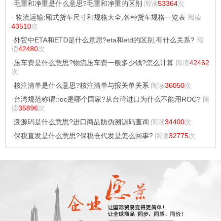
·
毛重和净重是什么意思?毛重和净重的区别
阅读
53364
次
·
物流运输:厢式货车尺寸和规格大全,各种货车规格一览表
阅读
43510
次
·
外贸中ETA和ETD是什么意思?eta和etd的区别,有什么关系?
阅
读
42480
次
·
压车费是什么意思?物流压车费一般多少钱?怎么计算
阅读
42462
次
·
核注清单是什么意思?核注清单与报关单关系
阅读
36050
次
·
台湾规范称谓:roc是哪个国家?从台湾进口为什么不能用ROC?
阅
读
35896
次
·
溯源码是什么意思?进口商品防伪溯源码查询
阅读
34400
次
·
保税直发是什么意思?保税仓代发是怎么回事?
阅读
32775
次