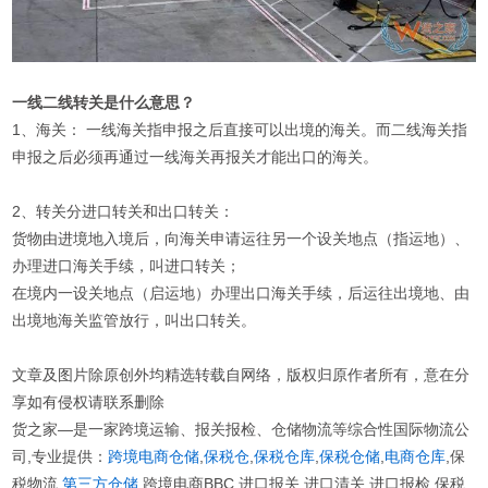
一线二线转关是什么意思？
1、海关： 一线海关指申报之后直接可以出境的海关。而二线海关指
申报之后必须再通过一线海关再报关才能出口的海关。
2、转关分进口转关和出口转关：
货物由进境地入境后，向海关申请运往另一个设关地点（指运地）、
办理进口海关手续，叫进口转关；
在境内一设关地点（启运地）办理出口海关手续，后运往出境地、由
出境地海关监管放行，叫出口转关。
文章及图片除原创外均精选转载自网络，版权归原作者所有，意在分
享如有侵权请联系删除
货之家—是一家跨境运输、报关报检、仓储物流等综合性国际物流公
司,专业提供：
跨境电商仓储
,
保税仓
,
保税仓库
,
保税仓储
,
电商仓库
,保
税物流,
第三方仓储
,跨境电商BBC,进口报关,进口清关,进口报检,保税