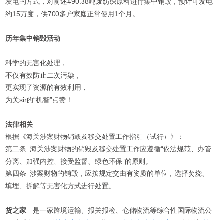
发电的方式，对前述490.38吨废纺织原料进行集中销毁，预计可发电
约15万度，供700多户家庭正常使用1个月。
历年集中销毁活动
科学的无害化处理，
不仅有效防止二次污染，
更实现了资源的有效利用，
为关sir的“机智”点赞！
法律
相关
根据《海关涉案财物销毁及移交处置工作指引（试行）》：
第二条 海关涉案财物的销毁及移交处置工作应遵循“依法规范、办管
分离、加强内控、接受监督、绿色环保”的原则。
第四条 涉案财物的销毁，应按规定交由有资质的单位，选择焚烧、
填埋、拆解等无害化方式进行处置。
货之家
—是一家跨境运输、报关报检、仓储物流等综合性国际物流公