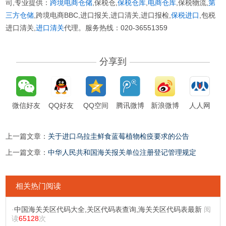
司,专业提供：
跨境电商仓储
,保税仓,
保税仓库
,
电商仓库
,保税物流,
第
三方仓储
,跨境电商BBC,进口报关,进口清关,进口报检,
保税进口
,包税
进口清关,
进口清关
代理。服务热线：020-36551359
分享到
微信好友
QQ好友
QQ空间
腾讯微博
新浪微博
人人网
上一篇文章：
关于进口乌拉圭鲜食蓝莓植物检疫要求的公告
上一篇文章：
中华人民共和国海关报关单位注册登记管理规定
相关热门阅读
·
中国海关关区代码大全,关区代码表查询,海关关区代码表最新
阅
读
65128
次