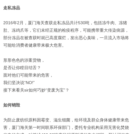
走私冻品
2016年2月，厦门海关查获走私冻品共计530吨，包括冻牛肉、冻猪
肚、冻鸡爪等，它们未经正规的检疫程序，可能携带重大传染病源，
部分冻品在被查获时就已高度腐烂，发出恶心臭味，一旦流入市场将
可能给消费者健康带来极大危害。
形形色色的涉案货物，
是否让你瞠目结舌？
面对他们可能带来的危害，
我们坚决说“NO!”
接下来看关sir如何巧妙“变废为宝”？
如何销毁
为防止废纺织原料因霉变、滋生细菌，给环境及群众身体健康带来危
害，厦门海关第一时间联系环保部门，委托专业机构采用无害化焚烧