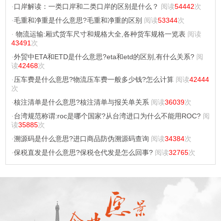
·
口岸解读：一类口岸和二类口岸的区别是什么？
阅读
54442
次
·
毛重和净重是什么意思?毛重和净重的区别
阅读
53344
次
·
物流运输:厢式货车尺寸和规格大全,各种货车规格一览表
阅读
43491
次
·
外贸中ETA和ETD是什么意思?eta和etd的区别,有什么关系?
阅
读
42468
次
·
压车费是什么意思?物流压车费一般多少钱?怎么计算
阅读
42444
次
·
核注清单是什么意思?核注清单与报关单关系
阅读
36039
次
·
台湾规范称谓:roc是哪个国家?从台湾进口为什么不能用ROC?
阅
读
35885
次
·
溯源码是什么意思?进口商品防伪溯源码查询
阅读
34384
次
·
保税直发是什么意思?保税仓代发是怎么回事?
阅读
32765
次