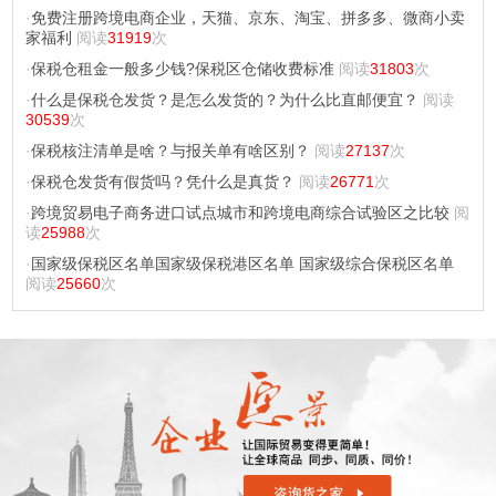
·
免费注册跨境电商企业，天猫、京东、淘宝、拼多多、微商小卖
家福利
阅读
31919
次
·
保税仓租金一般多少钱?保税区仓储收费标准
阅读
31803
次
·
什么是保税仓发货？是怎么发货的？为什么比直邮便宜？
阅读
30539
次
·
保税核注清单是啥？与报关单有啥区别？
阅读
27137
次
·
保税仓发货有假货吗？凭什么是真货？
阅读
26771
次
·
跨境贸易电子商务进口试点城市和跨境电商综合试验区之比较
阅
读
25988
次
·
国家级保税区名单国家级保税港区名单 国家级综合保税区名单
阅读
25660
次