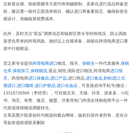
文标签合规、税收限额等方面均有明确限制。卖家在进行选品和备货
前，建议逐一核对正面清单税目、确认进口商备案状态、确保标签合
规设计、准确核算税费成本。
此外，及时关注“双反”调查动态和辐射区禁令等特殊情况，防止因政
策变化带来的跨境风险。做好以上合规准备，就能在跨境电商进口赛
道中行稳致远。
货之家专业提供
跨境电商进口
物流、报关、
保税仓
一件代发服务,
保税
仓库
,
保税加工
,
保税物流
,退运,销毁,国际进口物流,跨境电商
进口报
关
。跨境电商
进口保健品,
进口产品
,进口商品,
进口食品
,
奶粉进口
,
红
酒进口
,
进口咖啡
,
进口护肤品
,
进口化妆品
，可直接咨询手机号/微信：
13318730968（李经理），可对接京东、天猫、抖音、拼多多、小红
书、淘宝、有赞、微店、微盟、洋葱等热门跨境全球购电商平台一件
代发或保税物流调拨转仓。
文章及图片除原创外均精选转载自网络，版权归原作者所有，意在分
享如有侵权请联系删除