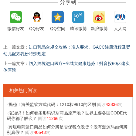
分享到
微信好友
QQ好友
QQ空间
腾讯微博
新浪微博
人人网
上一篇文章：
进口乳品合规全攻略：准入要求、GACC注册流程及婴
幼儿配方乳粉特殊规定
上一篇文章：
切入跨境进口医疗+全域大健康趋势！抖音投60亿建实
体医院
相关热门阅读
·
揭秘！海关监管方式代码：1210和9610的区别
阅读
43836
次
·
涨知识！如何看条形码识别商品原产地？世界主要各国CODE代
码你都了解么？
阅读
41266
次
·
跨境电商进口商品如何分辨是否保税仓发货？没有溯源码如何辨
别真假？
阅读
40543
次