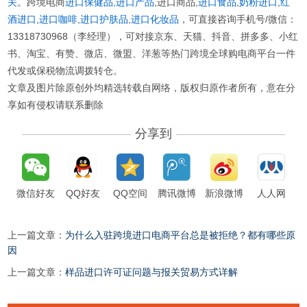
关
。跨境电商
进口保健品,
进口产品
,进口商品,
进口食品
,
奶粉进口
,
红
酒进口
,
进口咖啡
,
进口护肤品
,
进口化妆品
，可直接咨询手机号/微信：
13318730968（李经理），可对接京东、天猫、抖音、拼多多、小红
书、淘宝、有赞、微店、微盟、洋葱等热门跨境全球购电商平台一件
代发或保税物流调拨转仓。
文章及图片除原创外均精选转载自网络，版权归原作者所有，意在分
享如有侵权请联系删除
分享到
微信好友
QQ好友
QQ空间
腾讯微博
新浪微博
人人网
上一篇文章：
为什么入驻跨境进口电商平台总是被拒绝？都有哪些原
因
上一篇文章：
样品进口许可证问题与报关贸易方式详解