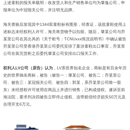
上述童鞋的报关单载明：收发货人和生产销售单位均为肇逸公司，申
报单位为中冠报关公司，并注明无品牌。
海关查验后发现其中1344双童鞋标有图形，经查证，该批童鞋使用上
述标志未经权利人许可，海关将货物予以扣留。随后，肇某公司与乔
某里公司在其出具的《关于柜号：TCNUxxx情况说明书》中确认被告
乔某里公司受香港乔某里公司委托安排了案涉童鞋出口事宜，乔某里
公司在装完货柜之后委托肇某公司安排出口报关工作。
权利人LV公司（原告）认为
，LV系世界知名企业，商标是有百余年历
史的世界驰名商标，被告（被告一：肇某公司、被告二：乔某里公
司、被告三：某冠报关公司、被告四：郭某，系乔某里公司唯一股
东）未经授权许可使用在商品上并进行销售，已构成侵权。遂诉至前
海法院，要求判决四被告立即停止侵权、连带赔偿经济损失50万元及
合理开支6万元。