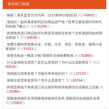
相关热门阅读
·
揭秘！海关监管方式代码：1210和9610的区别
阅读
43831
次
·
涨知识！如何看条形码识别商品原产地？世界主要各国CODE代
码你都了解么？
阅读
41256
次
·
跨境电商进口商品如何分辨是否保税仓发货？没有溯源码如何辨
别真假？
阅读
40538
次
·
免费注册跨境电商企业，天猫、京东、淘宝、拼多多、微商小卖
家福利
阅读
31911
次
·
保税仓租金一般多少钱?保税区仓储收费标准
阅读
31800
次
·
什么是保税仓发货？是怎么发货的？为什么比直邮便宜？
阅读
30534
次
·
保税核注清单是啥？与报关单有啥区别？
阅读
27133
次
·
保税仓发货有假货吗？凭什么是真货？
阅读
26764
次
·
跨境贸易电子商务进口试点城市和跨境电商综合试验区之比较
阅
读
25984
次
·
国家级保税区名单国家级保税港区名单 国家级综合保税区名单
阅读
25652
次