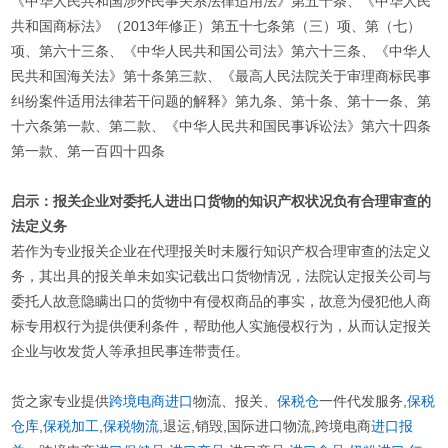
《中华人民共和国涉外民事关系法律适用法》第五十条、《中华人民
共和国商标法》（2013年修正）第五十七条第（三）项、第（七）
项、第六十三条、《中华人民共和国公司法》第六十三条、《中华人
民共和国海关法》第十条第三款、《最高人民法院关于审理商标民事
纠纷案件适用法律若干问题的解释》第九条、第十条、第十一条、第
十六条第一款、第二款、《中华人民共和国民事诉讼法》第六十四条
第一款、第一百四十四条
启示：
报关企业对委托人进出口货物的知识产权状况负有合理审查的
法定义务
若作为专业报关企业在代理报关时未履行知识产权合理审查的法定义
务，其出具的报关单未如实记载出口货物情况，法院认定报关公司与
委托人故意隐瞒出口的货物中有侵权商品的事实，故意为侵犯他人商
标专用权行为提供便利条件，帮助他人实施侵权行为，从而认定报关
企业与收发货人等承担民事连带责任。
货之家专业提供
跨境电商进口
物流、报关、
保税仓
一件代发服务,
保税
仓库
,
保税加工
,
保税物流
,退运,销毁,国际进口物流,跨境电商
进口报