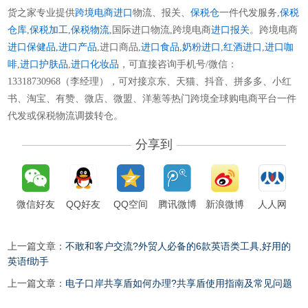
货之家专业提供
跨境电商进口
物流、报关、
保税仓
一件代发服务,
保税
仓库
,
保税加工
,
保税物流
,国际进口物流,跨境电商
进口报关
。跨境电商
进口保健品,
进口产品
,进口商品,
进口食品
,
奶粉进口
,
红酒进口
,
进口咖
啡
,
进口护肤品
,
进口化妆品
，可直接咨询手机号/微信：
13318730968（李经理），可对接京东、天猫、抖音、拼多多、小红
书、淘宝、有赞、微店、微盟、洋葱等热门跨境全球购电商平台一件
代发或保税物流调拨转仓。
分享到
微信好友
QQ好友
QQ空间
腾讯微博
新浪微博
人人网
上一篇文章：
不敢和客户交流?外贸人必备的6款英语类工具,好用的
英语f助手
上一篇文章：
电子口岸共享盾如何办理?共享盾使用指南及常见问题