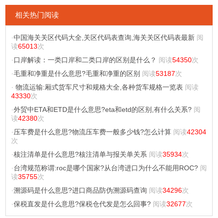
相关热门阅读
·
中国海关关区代码大全,关区代码表查询,海关关区代码表最新
阅
读
65013
次
·
口岸解读：一类口岸和二类口岸的区别是什么？
阅读
54350
次
·
毛重和净重是什么意思?毛重和净重的区别
阅读
53187
次
·
物流运输:厢式货车尺寸和规格大全,各种货车规格一览表
阅读
43330
次
·
外贸中ETA和ETD是什么意思?eta和etd的区别,有什么关系?
阅
读
42380
次
·
压车费是什么意思?物流压车费一般多少钱?怎么计算
阅读
42304
次
·
核注清单是什么意思?核注清单与报关单关系
阅读
35934
次
·
台湾规范称谓:roc是哪个国家?从台湾进口为什么不能用ROC?
阅
读
35755
次
·
溯源码是什么意思?进口商品防伪溯源码查询
阅读
34296
次
·
保税直发是什么意思?保税仓代发是怎么回事?
阅读
32677
次