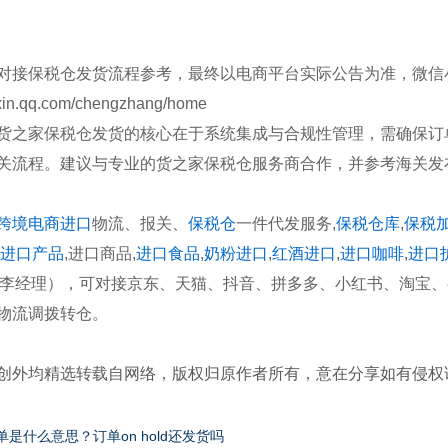
对接保税仓发货流程参考，最终以电商平台实际公告为准，微信
eixin.qq.com/chengzhang/home
货之家保税仓发货的核心在于系统集成与合规性管理，需确保订
关流程。建议与专业的货之家保税仓服务商合作，并参考海关发
跨境电商进口
物流、报关、
保税仓
一件代发服务,
保税仓库
,
保税
进口产品
,进口商品,
进口食品
,
奶粉进口
,
红酒进口
,
进口咖啡
,
进口
0968（李经理），可对接京东、天猫、抖音、拼多多、小红书、淘
物流调拨转仓。
创外均精选转载自网络，版权归原作者所有，意在分享如有侵权
d单是什么意思？订单on hold还发货吗